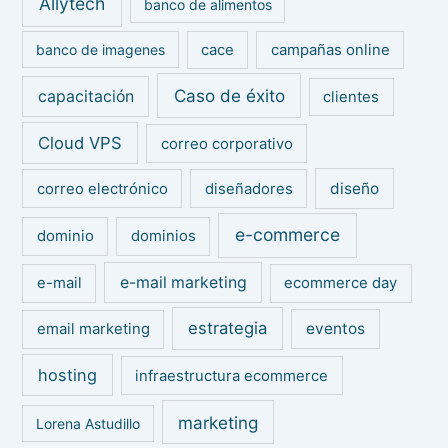
Allytech
:
banco de alimentos
banco de imagenes
cace
campañas online
Caso de éxito
capacitación
clientes
Cloud VPS
correo corporativo
diseño
correo electrónico
diseñadores
e-commerce
dominio
dominios
e-mail marketing
e-mail
ecommerce day
estrategia
eventos
email marketing
hosting
infraestructura ecommerce
marketing
Lorena Astudillo