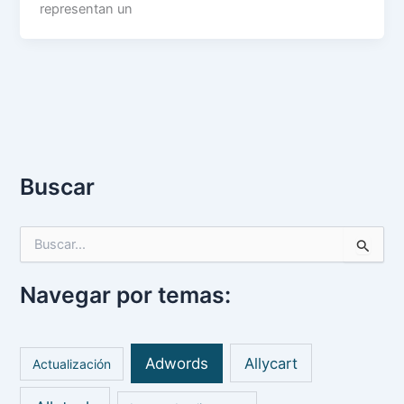
representan un
Buscar
B
u
s
Navegar por temas:
c
a
r
p
Adwords
Allycart
Actualización
o
r