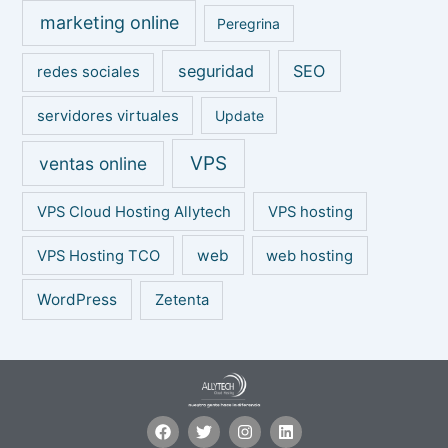
marketing online
Peregrina
seguridad
SEO
redes sociales
servidores virtuales
Update
VPS
ventas online
VPS Cloud Hosting Allytech
VPS hosting
web
VPS Hosting TCO
web hosting
WordPress
Zetenta
F
T
I
L
a
w
n
i