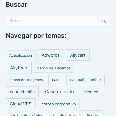
Buscar
B
u
s
Navegar por temas:
c
a
r
p
Adwords
Allycart
Actualización
o
r
Allytech
:
banco de alimentos
banco de imagenes
cace
campañas online
Caso de éxito
capacitación
clientes
Cloud VPS
correo corporativo
diseño
correo electrónico
diseñadores