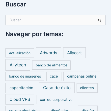
Buscar
B
u
s
Navegar por temas:
c
a
r
p
Adwords
Allycart
Actualización
o
r
Allytech
:
banco de alimentos
banco de imagenes
cace
campañas online
Caso de éxito
capacitación
clientes
Cloud VPS
correo corporativo
diseño
correo electrónico
diseñadores