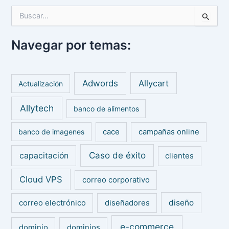
B
u
s
Navegar por temas:
c
a
r
p
Adwords
Allycart
Actualización
o
r
Allytech
:
banco de alimentos
banco de imagenes
cace
campañas online
Caso de éxito
capacitación
clientes
Cloud VPS
correo corporativo
diseño
correo electrónico
diseñadores
e-commerce
dominio
dominios