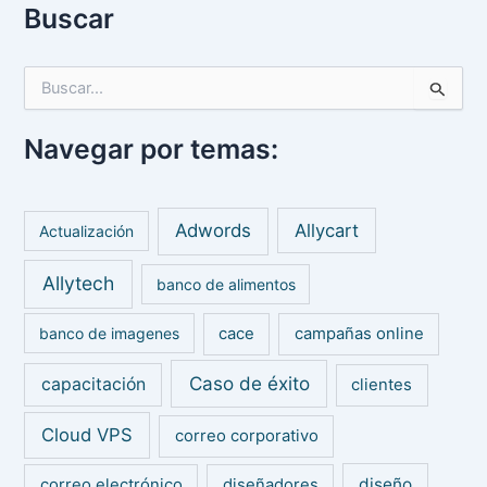
Buscar
B
u
s
Navegar por temas:
c
a
r
p
Adwords
Allycart
Actualización
o
r
Allytech
:
banco de alimentos
banco de imagenes
cace
campañas online
Caso de éxito
capacitación
clientes
Cloud VPS
correo corporativo
diseño
correo electrónico
diseñadores