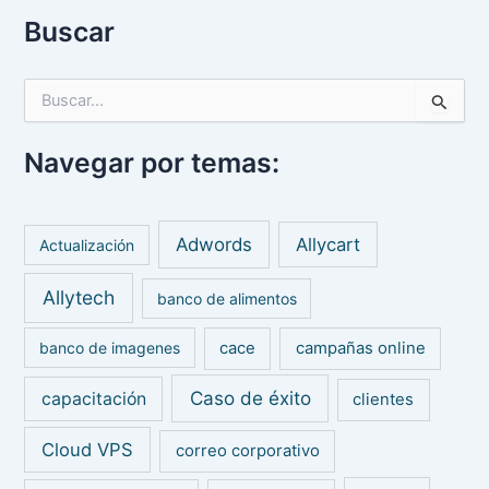
Buscar
B
u
s
Navegar por temas:
c
a
r
p
Adwords
Allycart
Actualización
o
r
Allytech
:
banco de alimentos
banco de imagenes
cace
campañas online
Caso de éxito
capacitación
clientes
Cloud VPS
correo corporativo