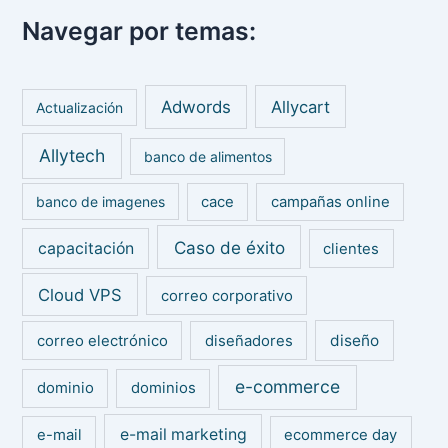
s
Navegar por temas:
c
a
r
p
Adwords
Allycart
Actualización
o
r
Allytech
:
banco de alimentos
banco de imagenes
cace
campañas online
Caso de éxito
capacitación
clientes
Cloud VPS
correo corporativo
diseño
correo electrónico
diseñadores
e-commerce
dominio
dominios
e-mail marketing
e-mail
ecommerce day