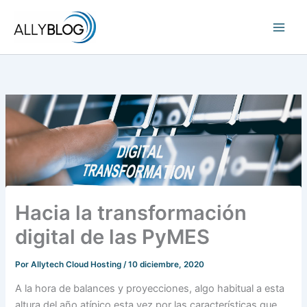
Ir
al
contenido
Hacia la transformación
digital de las PyMES
Por
Allytech Cloud Hosting
/
10 diciembre, 2020
A la hora de balances y proyecciones, algo habitual a esta
altura del año atípico esta vez por las características que