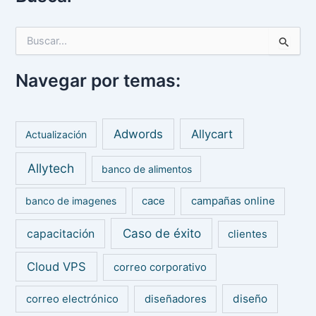
B
u
s
Navegar por temas:
c
a
r
p
Adwords
Allycart
Actualización
o
r
Allytech
:
banco de alimentos
banco de imagenes
cace
campañas online
Caso de éxito
capacitación
clientes
Cloud VPS
correo corporativo
diseño
correo electrónico
diseñadores