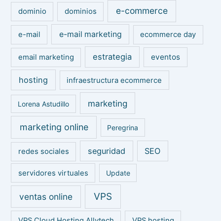
e-commerce
dominio
dominios
e-mail marketing
e-mail
ecommerce day
estrategia
eventos
email marketing
hosting
infraestructura ecommerce
marketing
Lorena Astudillo
marketing online
Peregrina
seguridad
SEO
redes sociales
servidores virtuales
Update
VPS
ventas online
VPS Cloud Hosting Allytech
VPS hosting