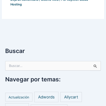
Hosting
Buscar
B
u
s
Navegar por temas:
c
a
r
p
Adwords
Allycart
Actualización
o
r