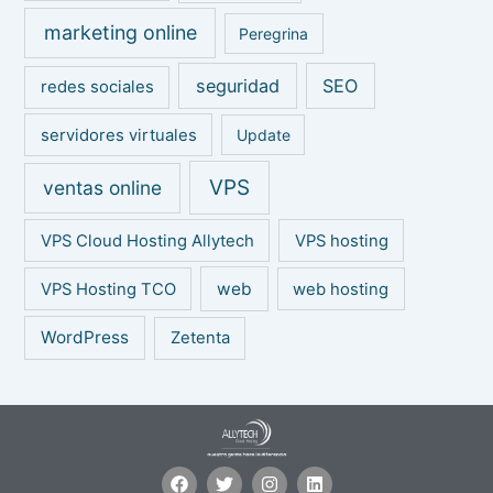
marketing online
Peregrina
seguridad
SEO
redes sociales
servidores virtuales
Update
VPS
ventas online
VPS Cloud Hosting Allytech
VPS hosting
web
VPS Hosting TCO
web hosting
WordPress
Zetenta
F
T
I
L
a
w
n
i